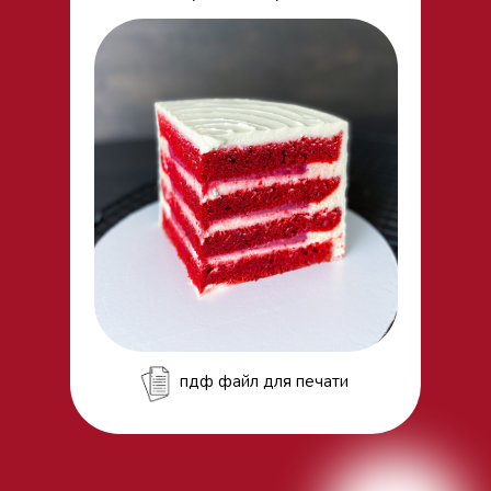
пдф файл для печати
пдф файл для печати
пдф файл для печати