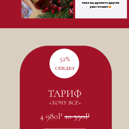
52%
скидка
ТАРИФ
«ХОЧУ ВСЕ»
4 980Р
10 390Р