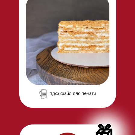
пдф файл для печати
🎁