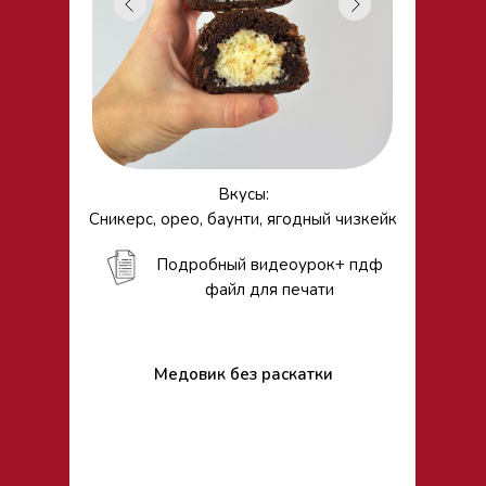
Вкусы:
Сникерс, орео, баунти, ягодный чизкейк
Подробный видеоурок+ пдф
файл для печати
Медовик без раскатки