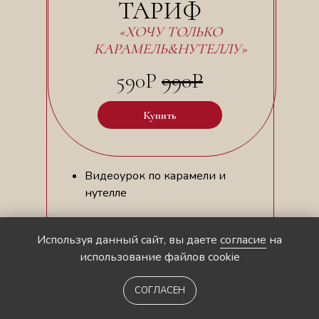
ТАРИФ
«ХОЧУ ТОЛЬКО
КАРАМЕЛЬ&НУТЕЛЛУ»
590Р
990Р
Купить
Видеоурок по карамели и
нутелле
PDF файл для печати
Используя данный сайт, вы даете
согласие
на
использование файлов cookie
Доступ навсегда
СОГЛАСЕН
Самостоятельное изучение