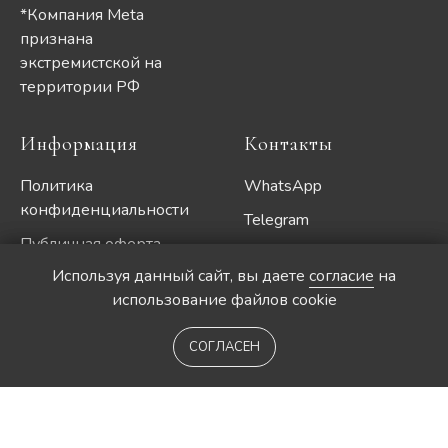
*Компания Meta
признана
экстремистской на
территории РФ
Информация
Контакты
Политика
WhatsApp
конфиденциальности
Telegram
Публичная оферта
+7 (952) 620-1996
Используя данный сайт, вы даете
Используя данный сайт, вы даете
согласие
согласие
на
на
Согласие на рассылку
info@volynova-cake.ru
использование файлов cookie
использование файлов cookie
рекламных
электронных
СОГЛАСЕН
СОГЛАСЕН
сообщений
Согласие на обработку
персональных данных