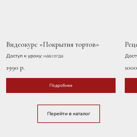
Видеокурс «Покрытия тортов»
Рец
Доступ к уроку:
навсегда
Досту
1990
р.
100
Подробнее
Перейти в каталог