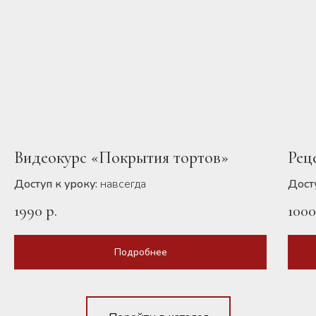
Видеокурс «Покрытия тортов»
Рец
Доступ к уроку:
навсегда
Досту
1990
р.
100
Подробнее