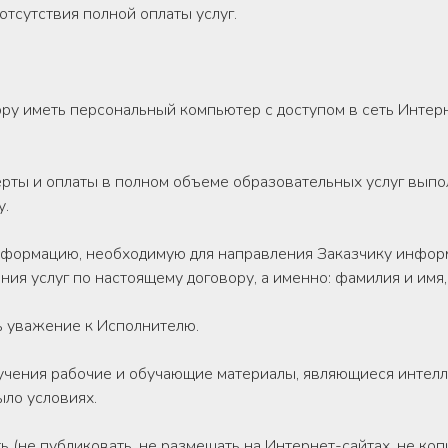
 отсутствия полной оплаты услуг.
овору иметь персональный компьютер с доступом в сеть Инт
ерты и оплаты в полном объеме образовательных услуг выпо
у.
информацию, необходимую для направления Заказчику инфор
ния услуг по настоящему договору, а именно: фамилия и имя
ть уважение к Исполнителю.
бучения рабочие и обучающие материалы, являющиеся интел
ыло условиях.
ть (не публиковать, не размещать на Интернет-сайтах, не ко