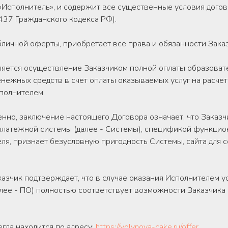
полнитель», и содержит все существенные условия договор
 437 Гражданского кодекса РФ).
бличной оферты, приобретает все права и обязанности Зака
яется осуществление Заказчиком полной оплаты образовате
енежных средств в счет оплаты оказываемых услуг на расче
полнителем.
енно, заключение настоящего Договора означает, что Заказч
платежной системы (далее - Системы), спецификой функцио
я, признает безусловную пригодность Системы, сайта для 
казчик подтверждает, что в случае оказания Исполнителем у
лее - ПО) полностью соответствует возможности Заказчика 
егда находится по адресу:
https://volynova-cake.ru/offer