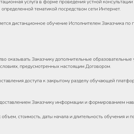
тационная услуга в форме проведения устной консультации 
.) с определенной тематикой посредством сети Интернет.
вляется дистанционное обучение Исполнителем Заказчика по
тво оказывать Заказчику дополнительные образовательные усл
 условиях, предусмотренных настоящим Договором.
доставления доступа к закрытому разделу обучающей платфо
едоставлением Заказчику информации и формированием навы
х объем, стоимость, даты начала и длительность обучения и 