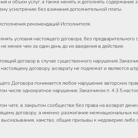
ия и объем услуг, а также менять и дополнять содержание з
оему усмотрению без взимания дополнительной платы.
о исполнения рекомендаций Исполнителя.
олнять условия настоящего договора, без предварительного 
не менее чем за один день до их введения в действие.
астоящий договор в случае существенного нарушения Заказчи
настоящему договору, возврату не подлежат и являются штр
щего Договора понимается любое нарушение авторских пра
том числе однократное нарушение Заказчиком п. 4.3.5.насто
ытом чате, в закрытом сообществе без права на возврат ден
оящему договору, а именно: разжигание межнациональных к
е высказывания, хамство, общие призывы к недоверию либо