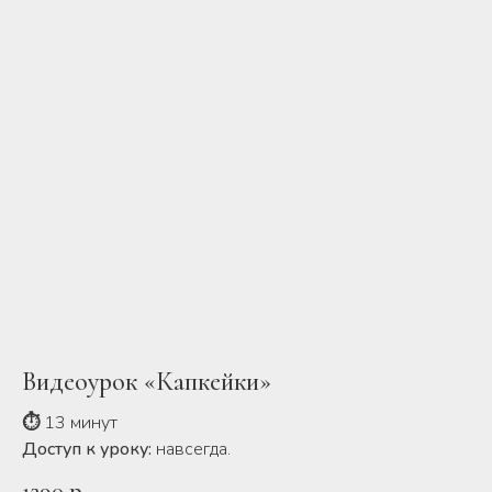
Видеоурок «Капкейки»
⏱
13 минут
Доступ к уроку:
навсегда.
1290
р.